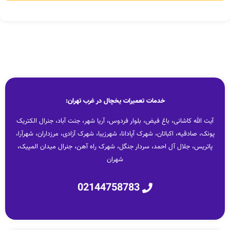
خدمات تعمیرات یخچال در غرب تهران:
آیت الله کاشانی، باغ فیض، بلوار فردوس، آریا شهر، جنت آباد، جنرال الکتریک
پونک، صادقیه، اکباتان، شهرک آپادانا، شهرزیبا، شهرک آزادی، مرزداران، شهرآرا،
پاتریس، جلال آل احمد، سردار جنگل، شهرک راه آهن، جنرال میدان المپیک،
شهران
02144758783