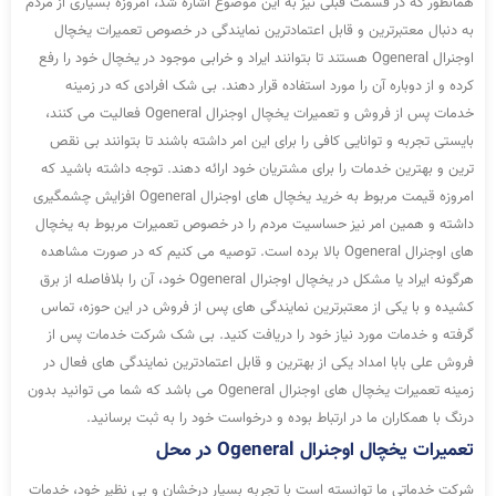
همانطور که در قسمت قبلی نیز به این موضوع اشاره شد، امروزه بسیاری از مردم
به دنبال معتبرترین و قابل اعتمادترین نمایندگی در خصوص تعمیرات یخچال
اوجنرال Ogeneral هستند تا بتوانند ایراد و خرابی موجود در یخچال خود را رفع
کرده و از دوباره آن را مورد استفاده قرار دهند. بی شک افرادی که در زمینه
خدمات پس از فروش و تعمیرات یخچال اوجنرال Ogeneral فعالیت می کنند،
بایستی تجربه و توانایی کافی را برای این امر داشته باشند تا بتوانند بی نقص
ترین و بهترین خدمات را برای مشتریان خود ارائه دهند. توجه داشته باشید که
امروزه قیمت مربوط به خرید یخچال های اوجنرال Ogeneral افزایش چشمگیری
داشته و همین امر نیز حساسیت مردم را در خصوص تعمیرات مربوط به یخچال
های اوجنرال Ogeneral بالا برده است. توصیه می کنیم که در صورت مشاهده
هرگونه ایراد یا مشکل در یخچال اوجنرال Ogeneral خود، آن را بلافاصله از برق
کشیده و با یکی از معتبرترین نمایندگی های پس از فروش در این حوزه، تماس
گرفته و خدمات مورد نیاز خود را دریافت کنید. بی شک شرکت خدمات پس از
فروش علی بابا امداد یکی از بهترین و قابل اعتمادترین نمایندگی های فعال در
زمینه تعمیرات یخچال های اوجنرال Ogeneral می باشد که شما می توانید بدون
درنگ با همکاران ما در ارتباط بوده و درخواست خود را به ثبت برسانید.
تعمیرات یخچال اوجنرال Ogeneral در محل
شرکت خدماتی ما توانسته است با تجربه بسیار درخشان و بی نظیر خود، خدمات