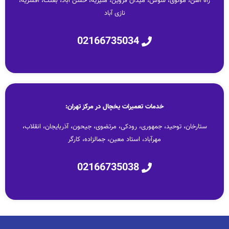
راه آهن، مولوی، شوش، میدان قزوین، منیریه، حسن آباد، بعثت، افسریه،
نازی آباد
02166735034
خدمات تعمیرات یخچال در مرکز تهران:
ستارخان، توحید، جمهوری، رودکی، مرتضوی، جیحون، آذربایجان، انقلاب،
مهرآباد، استاد معین، جمالزاده، کارگر
02166735038